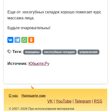
Еще от носогубных складок хорошо помогает курс
массажа лица.
Будьте очаровательны!
Теги:
морщины
носогубные складки
упражнения
Источник:
Юбьюти.Ру
О нас
Напишите нам
VK
|
YouTube
|
Telegram
|
RSS
© 2007–2026 При использовании материалов