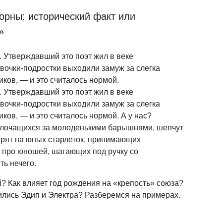
орны: исторический факт или
»
 Утверждавший это поэт жил в веке
евочки-подростки выходили замуж за слегка
ков, — и это считалось нормой.
 Утверждавший это поэт жил в веке
евочки-подростки выходили замуж за слегка
ков, — и это считалось нормой. А у нас?
волочащихся за молоденькими барышнями, шепчут
отрят на юных старлеток, принимающих
 про юношей, шагающих под ручку со
ь нечего.
й? Как влияет год рождения на «крепость» союза?
лись Эдип и Электра? Разберемся на примерах.