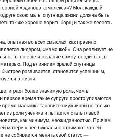
 гиперопеки своей настоящей родительницы.
 теорией «эдипова комплекса»? Мол, каждый
одруге свою мать: спутница жизни должна быть
еть так же хорошо варить борщ и так же лелеять
, опытная во всех смыслах, как правило,
является лидером, «мамочкой». Она реализует не
льность, но еще и желание самоутвердиться, в
 матерью. Под влиянием зрелой спутницы
 быстрее развивается, становится успешным,
изуется в жизни.
ше, играет более значимую роль, чем в
и первое время такие супруги просто упиваются
е время мальчик становится мужчиной не только
т из роли ученика и пытается стать главой
новится, как минимум, неожиданностью. Причем
й матери у нее буквально отнимают, что ей
е не собирается менять свой статус —