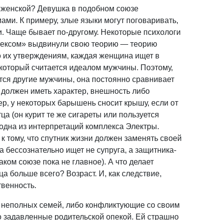
 с женской? Девушка в подобном союзе
ами. К примеру, злые языки могут поговаривать,
и. Чаще бывает по-другому. Некоторые психологи
лексом» выдвинули свою теорию — теорию
о их утверждениям, каждая женщина ищет в
 который считается идеалом мужчины. Поэтому,
ются другие мужчины, она постоянно сравнивает
 должен иметь характер, внешность либо
ер, у некоторых барышень сносит крышу, если от
отца (он курит те же сигареты или пользуется
одна из интерпретаций комплекса Электры.
к тому, что спутник жизни должен заменять своей
 бессознательно ищет не супруга, а защитника-
таком союзе пока не главное). А что делает
а больше всего? Возраст. И, как следствие,
твенность.
з неполных семей, либо конфликтующие со своим
 задавленные родительской опекой. Ей страшно