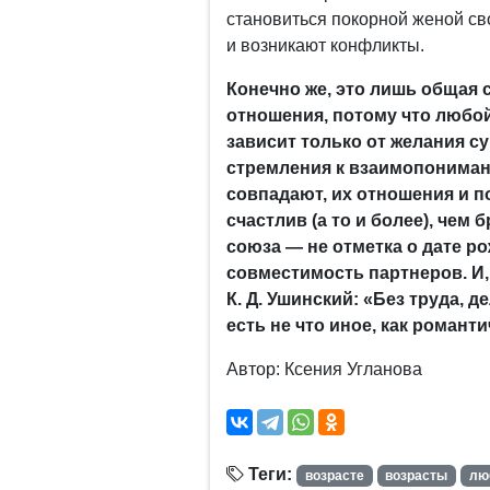
становиться покорной женой сво
и возникают конфликты.
Конечно же, это лишь общая
отношения, потому что любой
зависит только от желания с
стремления к взаимопониман
совпадают, их отношения и 
счастлив (а то и более), чем
союза — не отметка о дате ро
совместимость партнеров. И, 
К. Д. Ушинский: «Без труда, 
есть не что иное, как романт
Автор: Ксения Угланова
Теги:
возрасте
возрасты
лю