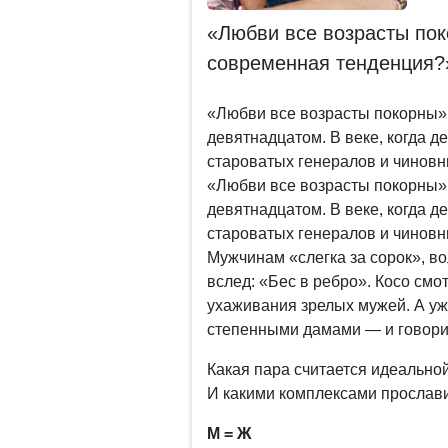
«Любви все возрасты пок
современная тенденция?
«Любви все возрасты покорны».
девятнадцатом. В веке, когда д
староватых генералов и чиновни
«Любви все возрасты покорны».
девятнадцатом. В веке, когда д
староватых генералов и чиновни
Мужчинам «слегка за сорок», 
вслед: «Бес в ребро». Косо см
ухаживания зрелых мужей. А уж
степенными дамами — и говорит
Какая пара считается идеально
И какими комплексами прослави
М = Ж