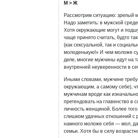
М > Ж
Рассмотрим ситуацию: зрелый м
Надо заметить: в мужской сре
Хотя окружающие могут и подшуч
чаще принято считать, будто та
(как сексуальной, так и социаль
молоденькую!» И чем моложе су
деле, многие мужчины идут на 
внутренней неуверенности в се
Иными словами, мужчине требует
окружающим, а самому себе), что
мужчинам вроде как изначально
претендовать на главенство в с
личность женщиной. Более того,
слишком удачных отношений с р
намного моложе себя — мол, даб
семьи. Хотя бы в силу возрастн