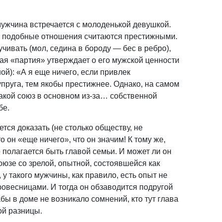
ужчина встречается с молоденькой девушкой.
де подобные отношения считаются престижными.
ивать (мол, седина в бороду — бес в ребро),
кая «партия» утверждает о его мужской ценности
ной): «А я еще ничего, если привлек
пруга, тем якобы престижнее. Однако, на самом
такой союз в основном из-за… собственной
бе.
ся доказать (не столько обществу, не
 он «еще ничего», что он значим! К тому же,
 полагается быть главой семьи. И может ли он
оюзе со зрелой, опытной, состоявшейся как
 у такого мужчины, как правило, есть опыт не
овесницами. И тогда он обзаводится подругой
ы в доме не возникало сомнений, кто тут глава
ой разницы.