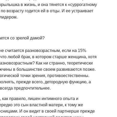
крылышка в жизнь, и она тянется к «суррогатному
о возрасту годится ей в отцы. И ее устраивает
 лидером.
ается со зрелой дамой?
 не считается разновозрастным, если на 15%
 что любой брак, в котором старше женщина, хотя
разновозрастным? Как ни странно, теоретически
мужчины в большинстве своем развиваются позже.
логической точки зрения, противоестественны.
лнять, прежде всего, детородную функцию, а
всегда предпочтительнее.
, как правило, лишен интимного опыта и
ередко это сын властной матери, к тому же
сницами. И он видит в своей партнерше прежде