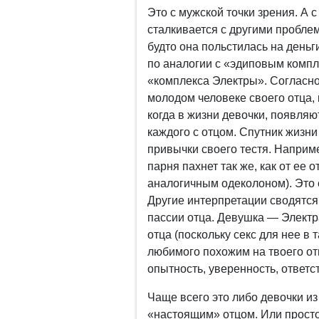
Это с мужской точки зрения. А
сталкивается с другими проблем
будто она польстилась на деньг
по аналогии с «эдиповым комп
«комплекса Электры». Согласн
молодом человеке своего отца,
когда в жизни девочки, появля
каждого с отцом. Спутник жизни
привычки своего тестя. Наприм
парня пахнет так же, как от ее 
аналогичным одеколоном). Это 
Другие интерпретации сводятся 
пассии отца. Девушка — Электра
отца (поскольку секс для нее в 
любимого похожим на твоего отц
опытность, уверенность, ответс
Чаще всего это либо девочки и
«настоящим» отцом. Или просто