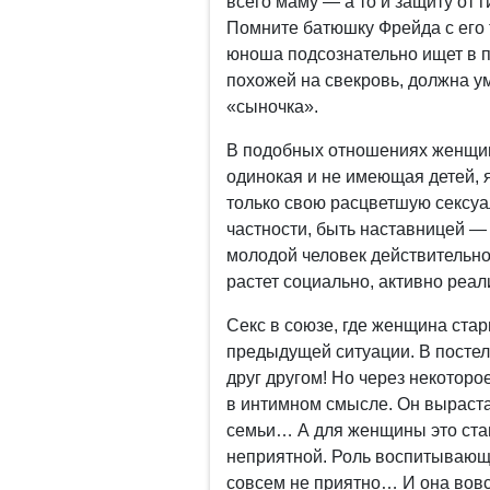
всего маму — а то и защиту от
Помните батюшку Фрейда с его
юноша подсознательно ищет в п
похожей на свекровь, должна ум
«сыночка».
В подобных отношениях женщина
одинокая и не имеющая детей, 
только свою расцветшую сексуа
частности, быть наставницей —
молодой человек действительно
растет социально, активно реал
Секс в союзе, где женщина стар
предыдущей ситуации. В постел
друг другом! Но через некоторо
в интимном смысле. Он вырастае
семьи… А для женщины это ста
неприятной. Роль воспитывающе
совсем не приятно… И она вовс