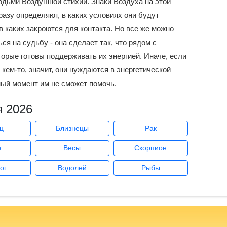
дьми Воздушной стихии. Знаки Воздуха на этой
азу определяют, в каких условиях они будут
в каких закроются для контакта. Но все же можно
ся на судьбу - она сделает так, что рядом с
орые готовы поддерживать их энергией. Иначе, если
кем-то, значит, они нуждаются в энергетической
ный момент им не сможет помочь.
я 2026
ц
Близнецы
Рак
а
Весы
Скорпион
ог
Водолей
Рыбы