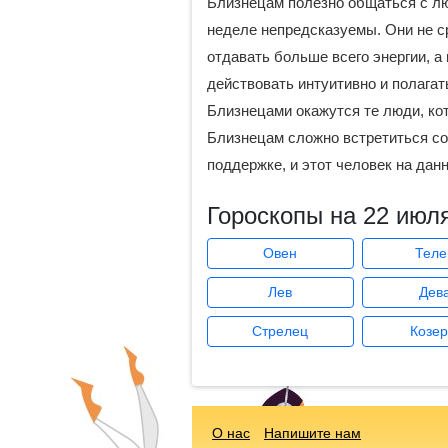
Близнецам полезно общаться с лю
неделе непредсказуемы. Они не ср
отдавать больше всего энергии, а 
действовать интуитивно и полагать
Близнецами окажутся те люди, кот
Близнецам сложно встретиться со 
поддержке, и этот человек на дан
Гороскопы на 22 июл
Овен
Теле
Лев
Дев
Стрелец
Козер
О нас
Напишите нам