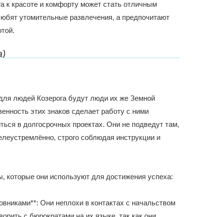
яга к красоте и комфорту может стать отличным
любят утомительные развлечения, а предпочитают
той.
а)
ля людей Козерога будут люди их же Земной
венность этих знаков сделает работу с ними
ться в долгосрочных проектах. Они не подведут там,
елеустремлённо, строго соблюдая инструкции и
ы, которые они используют для достижения успеха:
новниками**: Они неплохи в контактах с начальством
ворить с бюрократами на их языке, так как они