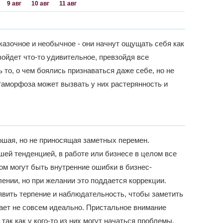
9 авг
10 авг
11 авг
сказочное и необычное - они начнут ощущать себя как
зойдет что-то удивительное, превзойдя все
 то, о чем боялись признаваться даже себе, но не
таморфоза может вызвать у них растерянность и
шая, но не приносящая заметных перемен.
ей тенденцией, в работе или бизнесе в целом все
м могут быть внутренние ошибки в бизнес-
ении, но при желании это поддается коррекции.
явить терпение и наблюдательность, чтобы заметить
тает не совсем идеально. Пристальное внимание
так как у кого-то из них могут начаться проблемы,