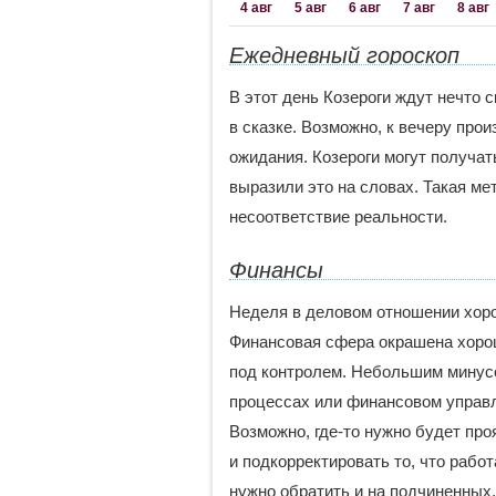
4 авг
5 авг
6 авг
7 авг
8 авг
Ежедневный гороскоп
В этот день Козероги ждут нечто 
в сказке. Возможно, к вечеру прои
ожидания. Козероги могут получать
выразили это на словах. Такая ме
несоответствие реальности.
Финансы
Неделя в деловом отношении хоро
Финансовая сфера окрашена хорош
под контролем. Небольшим минусо
процессах или финансовом управл
Возможно, где-то нужно будет про
и подкорректировать то, что рабо
нужно обратить и на подчиненных, 