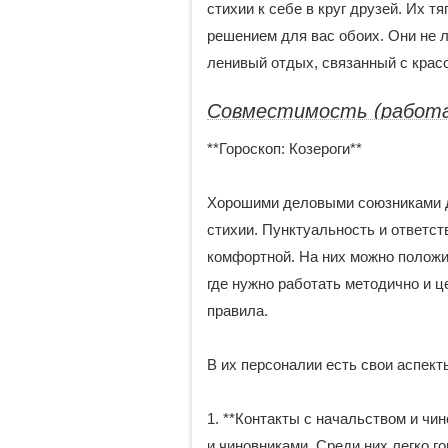
стихии к себе в круг друзей. Их т
решением для вас обоих. Они не 
ленивый отдых, связанный с красо
Совместимость (работ
**Гороскоп: Козероги**
Хорошими деловыми союзниками д
стихии. Пунктуальность и ответст
комфортной. На них можно положи
где нужно работать методично и ц
правила.
В их персоналии есть свои аспект
1. **Контакты с начальством и чи
и чиновниками. Среди них легко го