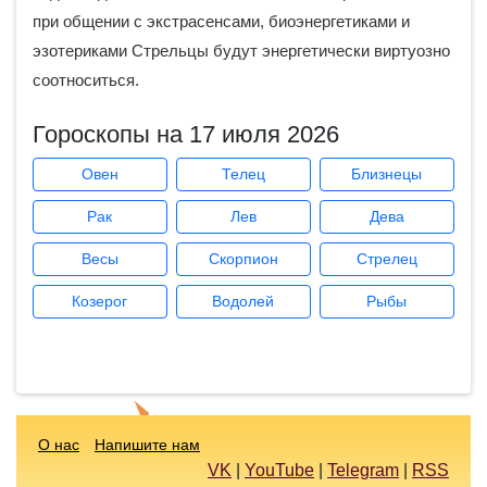
при общении с экстрасенсами, биоэнергетиками и
эзотериками Стрельцы будут энергетически виртуозно
соотноситься.
Гороскопы на 17 июля 2026
Овен
Телец
Близнецы
Рак
Лев
Дева
Весы
Скорпион
Стрелец
Козерог
Водолей
Рыбы
О нас
Напишите нам
VK
|
YouTube
|
Telegram
|
RSS