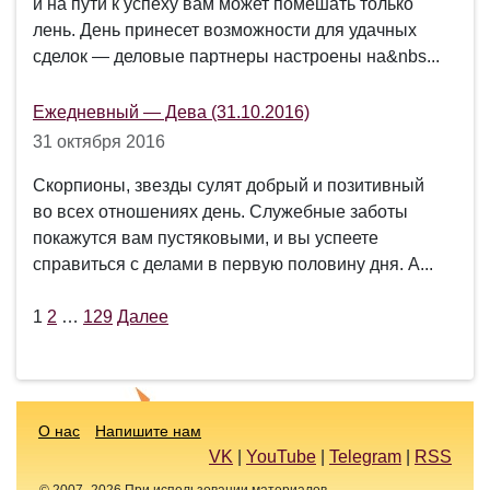
и на пути к успеху вам может помешать только
лень. День принесет возможности для удачных
сделок — деловые партнеры настроены на&nbs...
Ежедневный — Дева (31.10.2016)
31 октября 2016
Скорпионы, звезды сулят добрый и позитивный
во всех отношениях день. Служебные заботы
покажутся вам пустяковыми, и вы успеете
справиться с делами в первую половину дня. А...
1
2
…
129
Далее
Пагинация
записей
О нас
Напишите нам
VK
|
YouTube
|
Telegram
|
RSS