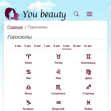
Главная
Гороскопы
Гороскопы
4 авг
5 авг
6 авг
7 авг
8 авг
9 авг
10 авг
11 авг
♈
♉
♊
Овен
Телец
Близнецы
♋
♌
♍
Рак
Лев
Дева
♎
♏
♐
Весы
Скорпион
Стрелец
♑
♒
♓
Козерог
Водолей
Рыбы