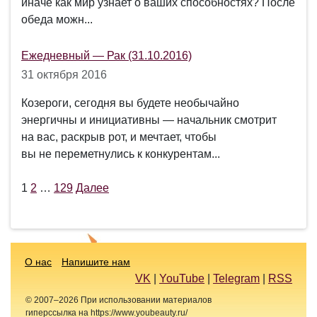
иначе как мир узнает о ваших способностях? После
обеда можн...
Ежедневный — Рак (31.10.2016)
31 октября 2016
Козероги, сегодня вы будете необычайно
энергичны и инициативны — начальник смотрит
на вас, раскрыв рот, и мечтает, чтобы
вы не переметнулись к конкурентам...
1
2
…
129
Далее
Пагинация
записей
О нас
Напишите нам
VK
|
YouTube
|
Telegram
|
RSS
© 2007–2026 При использовании материалов
гиперссылка на https://www.youbeauty.ru/