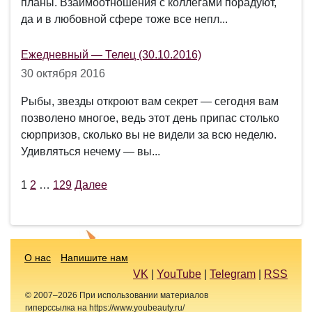
планы. Взаимоотношения с коллегами порадуют,
да и в любовной сфере тоже все непл...
Ежедневный — Телец (30.10.2016)
30 октября 2016
Рыбы, звезды откроют вам секрет — сегодня вам
позволено многое, ведь этот день припас столько
сюрпризов, сколько вы не видели за всю неделю.
Удивляться нечему — вы...
1
2
…
129
Далее
Пагинация
записей
О нас
Напишите нам
VK
|
YouTube
|
Telegram
|
RSS
© 2007–2026 При использовании материалов
гиперссылка на https://www.youbeauty.ru/