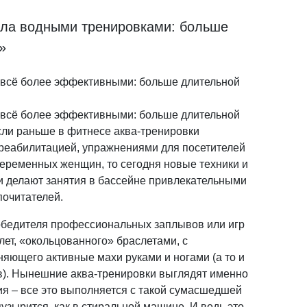
ала водными тренировками: больше
»
 всё более эффективными: больше длительной
 всё более эффективными: больше длительной
ли раньше в фитнесе аква-тренировки
 реабилитацией, упражнениями для посетителей
беременных женщин, то сегодня новые техники и
 делают занятия в бассейне привлекательными
почитателей.
обедителя профессиональных заплывов или игр
лет, «окольцованного» браслетами, с
няющего активные махи руками и ногами (а то и
тв). Нынешние аква-тренировки выглядят именно
ия – все это выполняется с такой сумасшедшей
пузырится, как в стиральной машине. И ведь это