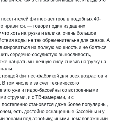
х посетителей фитнес-центров в подобных 40-
о нравится, — говорит один из давних
что хоть нагрузка и велика, очень большое
йствия воды не так обременительна для связок. А
ивизироваться на полную мощность и не бояться
чить сердечно-сосудистую выносливость,
аже набрать мышечную силу, снизив нагрузку на
оналы.
стоящей фитнес-фабрикой для всех возрастов и
 В том числе и за счет технического
 это уже и гидро-бассейны со встроенными
и струями, и с ТВ-камерами, и с
 постепенно становятся даже более популярны,
очем, есть достойно оснащенные бассейны и у
ыми зонами под аэробику, иными немаловажными