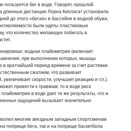
ю пользуется бег в воде. Говорят, прошлой
на длинные дистанции Лорна Киплагат установила
ней до этого «бегая» в бассейне в водной обуви,
противляемости были одеты пластиковые
му, что количество желающих побегать в
стет.
енировках: водная плайометрия (включает
ражнения, при выполнении которых, мышцы
 в кратчайший период времени за счет растяжки
стественным сжатием, что развивает
 увеличивает скорости, улучшает реакцию и т.п.).
ожет привести к травмам, то в воде риск
 плайометрия в воде дает те же результаты, что и
езненных ощущений вызывает значительно
озволил многим звездным западным спортсменам
 на поприще бега, так и на поприще баскетбола