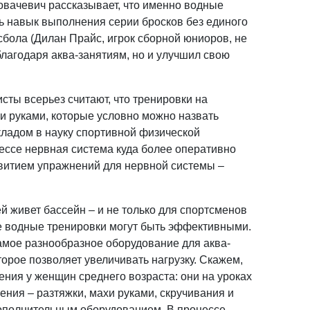
овачевич рассказывает, что именно водные
ь навык выполнения серии бросков без единого
сбола (Дилан Прайс, игрок сборной юниоров, не
благодаря аква-занятиям, но и улучшил свою
сты всерьез считают, что тренировки на
хи руками, которые условно можно назвать
кладом в науку спортивной физической
цессе нервная система куда более оперативно
азвитием упражнений для нервной системы –
й живет бассейн – и не только для спортсменов
нее водные тренировки могут быть эффективными.
амое разнообразное оборудование для аква-
оторое позволяет увеличивать нагрузку. Скажем,
ния у женщин среднего возраста: они на уроках
ния – разтяжки, махи руками, скручивания и
дополнительным оборудованием. В процессе