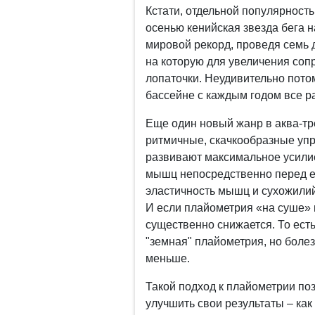
Кстати, отдельной популярность
осенью кенийская звезда бега 
мировой рекорд, проведя семь д
на которую для увеличения со
лопаточки. Неудивительно пото
бассейне с каждым годом все ра
Еще один новый жанр в аква-тр
ритмичные, скачкообразные уп
развивают максимальное усилие
мышц непосредственно перед е
эластичность мышц и сухожилий,
И если плайометрия «на суше» м
существенно снижается. То есть
"земная" плайометрия, но бол
меньше.
Такой подход к плайометрии п
улучшить свои результаты – как