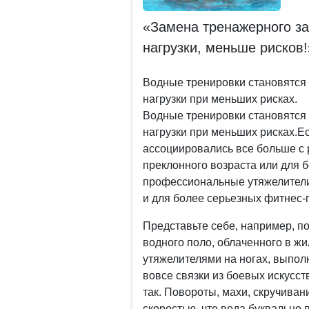
«Замена тренажерного з
нагрузки, меньше рисков!
Водные тренировки становятся
нагрузки при меньших рисках.
Водные тренировки становятся
нагрузки при меньших рисках.
Ес
ассоциировались все больше с
преклонного возраста или для 
профессиональные утяжелители
и для более серьезных фитнес-
Представьте себе, например, п
водного поло, облаченного в жи
утяжелителями на ногах, выпол
вовсе связки из боевых искусс
так. Повороты, махи, скручиван
скоростью, что вода буквально 