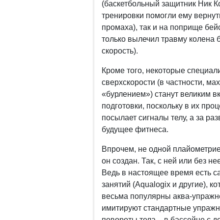
(баскетбольный защитник Ник К
тренировки помогли ему вернут
промаха), так и на поприще бей
только вылечил травму колена 
скорость).
Кроме того, некоторые специали
сверхскорости (в частности, ма
«бурлением») станут великим в
подготовки, поскольку в их про
посылает сигналы телу, а за р
будущее фитнеса.
Впрочем, не одной плайометрие
он создан. Так, с ней или без 
Ведь в настоящее время есть с
занятий (Aqualogix и другие), к
весьма популярны аква-упражне
имитируют стандартные упражне
повороты тела – в бассейне с 