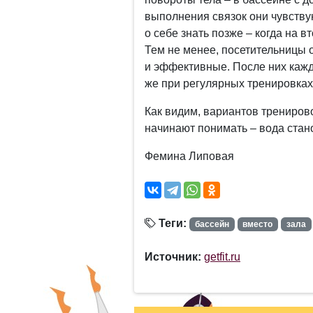
выполнения связок они чувствую
о себе знать позже – когда на 
Тем не менее, посетительницы о
и эффективные. После них кажд
же при регулярных тренировках
Как видим, вариантов тренирово
начинают понимать – вода ста
Фемина Липовая
Теги:
бассейн
вместо
зала
Источник:
getfit.ru