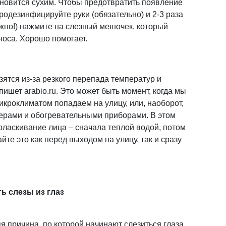
тановится сухим. Чтобы предотвратить появление
продезинфицируйте руки (обязательно) и 2-3 раза
жно!) нажмите на слезный мешочек, который
 носа. Хорошо помогает.
езятся из-за резкого перепада температур и
шет arabio.ru. Это может быть момент, когда мы
икроклиматом попадаем на улицу, или, наоборот,
нерами и обогревательными приборами. В этом
оласкивание лица – сначала теплой водой, потом
айте это как перед выходом на улицу, так и сразу
ь слезы из глаз
я причина, по которой начинают слезиться глаза.