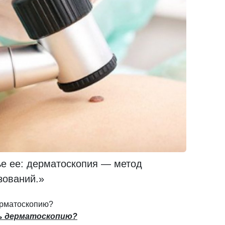
ье ее: дерматоскопия — метод
зований.»
ерматоскопию?
ь дерматоскопию?