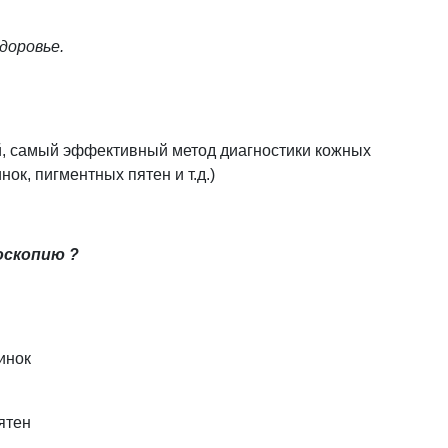
доровье.
й, самый эффективный метод диагностики кожных
ок, пигментных пятен и т.д.)
оскопию ?
инок
ятен