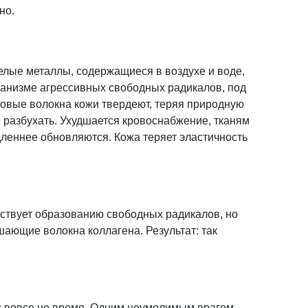
но.
лые металлы, содержащиеся в воздухе и воде,
ганизме агрессивных свободных радикалов, под
овые волокна кожи твердеют, теряя природную
и разбухать. Ухудшается кровоснабжение, тканям
дленнее обновляются. Кожа теряет эластичность
ствует образованию свободных радикалов, но
ающие волокна коллагена. Результат: так
ас вовсе не время. Одним неумолимым врагом