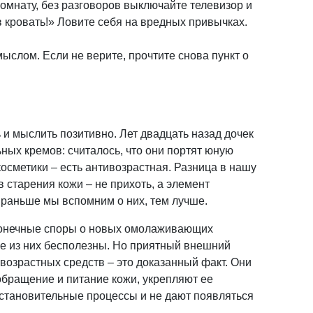
комнату, без разговоров выключайте телевизор и
в кровать!» Ловите себя на вредных привычках.
смыслом. Если не верите, прочтите снова пункт о
 и мыслить позитивно. Лет двадцать назад дочек
ных кремов: считалось, что они портят юную
косметики – есть антивозрастная. Разница в нашу
в старения кожи – не прихоть, а элемент
 раньше мы вспомним о них, тем лучше.
конечные споры о новых омолаживающих
ые из них бесполезны. Но приятный внешний
ивозрастных средств – это доказанный факт. Они
бращение и питание кожи, укрепляют ее
становительные процессы и не дают появляться