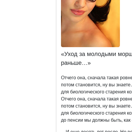
«Уход за молодыми морщ
раньше…»
Отчего она, сначала такая ровн
потом становится, ну вы знает
для биологического старения ко
Отчего она, сначала такая ровн
потом становится, ну вы знает
для биологического старения кож
до пенсии мы должны быть, ка
…И еще десять лет после. Но вс