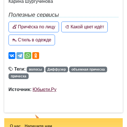
Карина Шургучинова
Полезные сервисы
💇 Причёска по лицу
🎨 Какой цвет идёт
👠 Стиль в одежде
Теги:
волосы
Диффузер
объемная прическа
прическа
Источник:
Юбьюти.Ру
О нас
Напишите нам