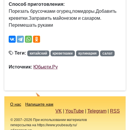
Способ приготовления:
Порезать брусочками огурец,помидоры.Добавить
креветки.Заправить майонезом и сахаром.
Перемешать руками
Теги:
китайский
креветками
кулинария
салат
Источник:
Юбьюти.Ру
О нас
Напишите нам
VK
|
YouTube
|
Telegram
|
RSS
© 2007–2026 При использовании материалов
гиперссылка на https://www.youbeauty.ru/