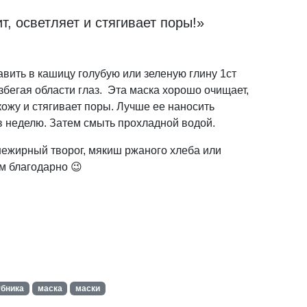
т, осветляет и стягивает поры!»
авить в кашицу голубую или зеленую глину 1ст
избегая области глаз. Эта маска хорошо очищает,
ожу и стягивает поры. Лучше ее наносить
 в неделю. Затем смыть прохладной водой.
ежирный творог, мякиш ржаного хлеба или
м благодарно 😉
убника
маска
маски