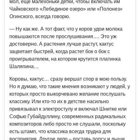
мол, еще малехоньки детки, чтобы включать им
Чайковского «Лебединое озеро» или «Полонез»
Огинского, всегда говорю.
— Ну как же. А тот факт, что у коров удои молока
повышаются после прослушивания…. Это уж
достоверно. А растения лучше растут, кактус
зацветает быстрей, когда растет бок о бок с
проигрывателем, на котором крутится платинка
Шаляпина…
Коровы, кактус… сразу вершат спор в мою пользу.
Но я думаю, что такие мнения возникают у людей, у
которых просто выкорчевано желание послушать
классику. Или кто-то их в детстве насильно
привязывал к электростулу и включал Шнитке или
Софью Губайдуллину, современных радикальных
композиторов либо просто не слушали, поскольку
есть штамп, что классика всегда трудна для
восприятия. Другое дело – поставь попсу и дыши