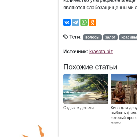
количество ультрафиолета еще 
являются слабозащищенными о
Теги:
волосы
залог
красивы
Источник:
krasota.biz
Похожие статьи
Отдых с детьми
Кино для дев
выбрать филь
который прон
мимо