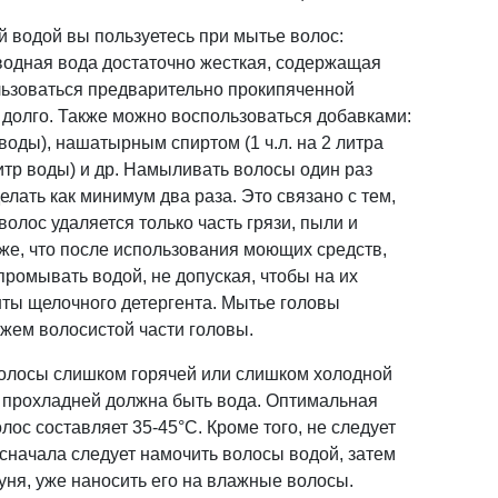
й водой вы пользуетесь при мытье волос:
водная вода достаточно жесткая, содержащая
льзоваться предварительно прокипяченной
о долго. Также можно воспользоваться добавками:
 воды), нашатырным спиртом (1 ч.л. на 2 литра
 литр воды) и др. Намыливать волосы один раз
елать как минимум два раза. Это связано с тем,
олос удаляется только часть грязи, пыли и
кже, что после использования моющих средств,
ромывать водой, не допуская, чтобы на их
ты щелочного детергента. Мытье головы
ажем волосистой части головы.
волосы слишком горячей или слишком холодной
 прохладней должна быть вода. Оптимальная
ос составляет 35-45°С. Кроме того, не следует
 сначала следует намочить волосы водой, затем
ня, уже наносить его на влажные волосы.