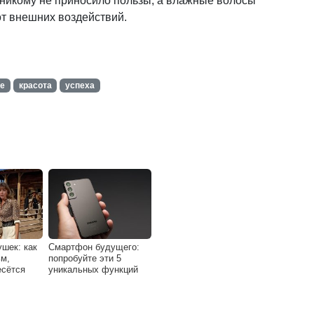
никому не приносило пользы, а влажные волосы
т внешних воздействий.
е
красота
успеха
ушек: как
Смартфон будущего:
м,
попробуйте эти 5
есётся
уникальных функций