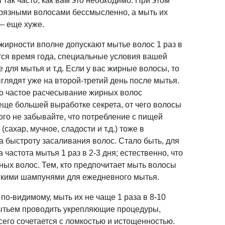
так часто, как вам это необходимо. При этом
 грязными волосами бессмысленно, а мыть их
— еще хуже.
ирности вполне допускают мытье волос 1 раз в
ется время года, специальные условия вашей
 для мытья и т.д. Если у вас жирные волосы, то
ыглядят уже на второй-третий день после мытья.
то частое расчесывание жирных волос
еще большей выработке секрета, от чего волосы
ого не забывайте, что потребление с пищей
сахар, мучное, сладости и т.д.) тоже в
а быстроту засаливания волос. Стало быть, для
частота мытья 1 раз в 2-3 дня; естественно, что
ых волос. Тем, кто предпочитает мыть волосы
ягкими шампунями для ежедневного мытья.
 по-видимому, мыть их не чаще 1 раза в 8-10
мытьем проводить укрепляющие процедуры,
сего сочетается с ломкостью и истощенностью.