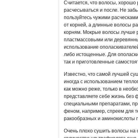
Считается, что волосы, хорошо
расчесываться и после. Не забы
пользуйтесь чужими расческами
от корней, а длинные волосы ра
корням. Мокрые волосы лучше р
пластмассовыми или деревянны
использование ополаскивателей
либо истощенные. Для ополаски
так и приготовленные самостоя
Известно, что самой лучшей су
иногда с использованием тепло
как можно реже, только в необх
представляете себе жизнь без 
специальными препаратами, пр
феном, например, спреем для 
ракообразных и аминокислоты 
Очень плохо сушить волосы на с