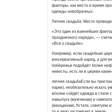
факторы, как место и время пр
одежды новобрачных.
Летняя свадьба: Место провед
«Это один из важнейших фактор
праздничного наряда», — считае
«Всё о свадьбе».
Например, если свадебная цере
консервативный наряд, а для в
побережье подойдёт более неф
невесты, есть ли в церкви каки
летняя свадьбаЕсли вы приглаш
парке), необязательно искать у
вполне сойдёт одежда в стиле c
навыпуск (мужчинам) и симпати
(женщинам). Кстати, советуем и
то и дело застревает в земле.