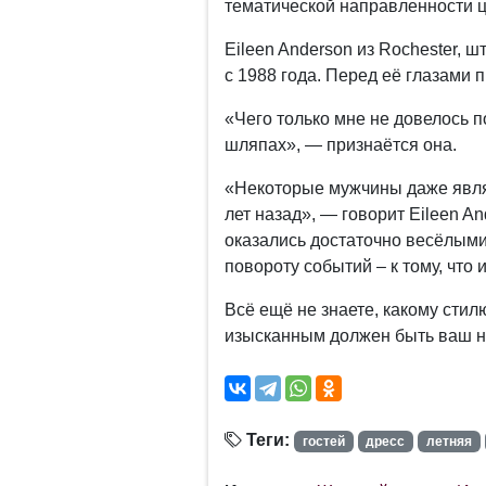
тематической направленности 
Eileen Anderson из Rochester, 
с 1988 года. Перед её глазами 
«Чего только мне не довелось п
шляпах», — признаётся она.
«Некоторые мужчины даже являл
лет назад», — говорит Eileen An
оказались достаточно весёлыми 
повороту событий – к тому, что и
Всё ещё не знаете, какому стил
изысканным должен быть ваш на
Теги:
гостей
дресс
летняя