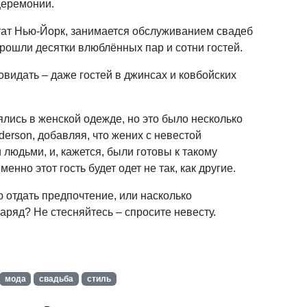
церемонии.
штат Нью-Йорк, занимается обслуживанием свадеб
прошли десятки влюблённых пар и сотни гостей.
овидать – даже гостей в джинсах и ковбойских
ись в женской одежде, но это было несколько
derson, добавляя, что жених с невестой
людьми, и, кажется, были готовы к такому
менно этот гость будет одет не так, как другие.
ю отдать предпочтение, или насколько
ряд? Не стесняйтесь – спросите невесту.
мода
свадьба
стиль