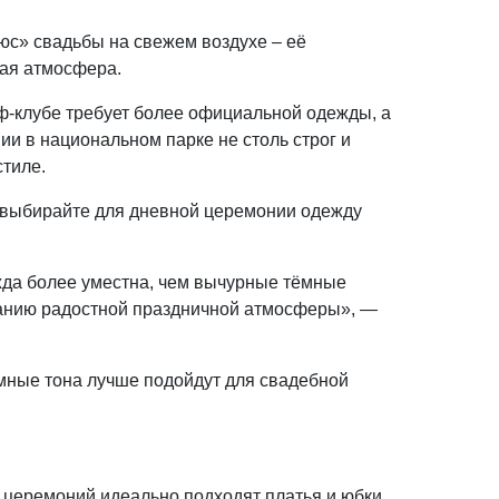
юс» свадьбы на свежем воздухе – её
ая атмосфера.
ф-клубе требует более официальной одежды, а
ии в национальном парке не столь строг и
стиле.
а выбирайте для дневной церемонии одежду
да более уместна, чем вычурные тёмные
данию радостной праздничной атмосферы», —
мные тона лучше подойдут для свадебной
 церемоний идеально подходят платья и юбки,