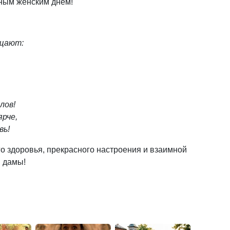
ным женским днем!
ищают:
лов!
ярче,
вь!
о здоровья, прекрасного настроения и взаимной
и дамы!