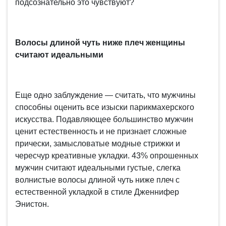
подсознательно это чувствуют?
Волосы длиной чуть ниже плеч женщины
считают идеальными
Еще одно заблуждение — считать, что мужчины
способны оценить все изыски парикмахерского
искусства. Подавляющее большинство мужчин
ценит естественность и не признает сложные
прически, замысловатые модные стрижки и
чересчур креативные укладки. 43% опрошенных
мужчин считают идеальными густые, слегка
волнистые волосы длиной чуть ниже плеч с
естественной укладкой в стиле Дженнифер
Энистон.