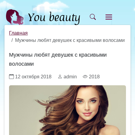
Главная
Мужчины любят девушек с красивыми волосами
Мужчины любят девушек с красивыми
волосами
12 октября 2018
admin
2018