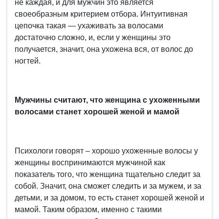
не каждая, и для мужчин это является
своеобразным критерием отбора. Интуитивная
цепочка такая — ухаживать за волосами
достаточно сложно, и, если у женщины это
получается, значит, она ухожена вся, от волос до
ногтей.
Мужчины считают, что женщина с ухоженными
волосами станет хорошей женой и мамой
Психологи говорят – хорошо ухоженные волосы у
женщины воспринимаются мужчиной как
показатель того, что женщина тщательно следит за
собой. Значит, она сможет следить и за мужем, и за
детьми, и за домом, то есть станет хорошей женой и
мамой. Таким образом, именно с такими