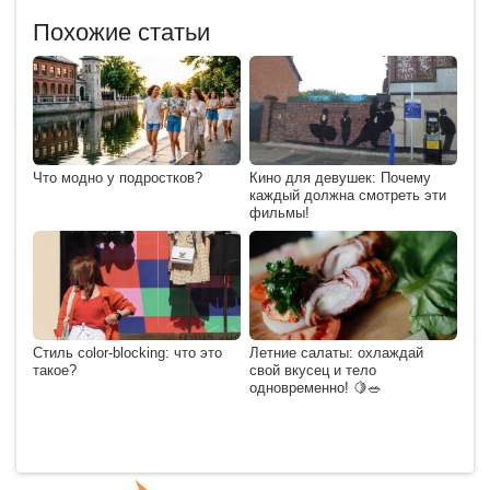
Похожие статьи
Что модно у подростков?
Кино для девушек: Почему
каждый должна смотреть эти
фильмы!
Стиль сolor-blocking: что это
Летние салаты: охлаждай
такое?
свой вкусец и тело
одновременно! 🍋🥗