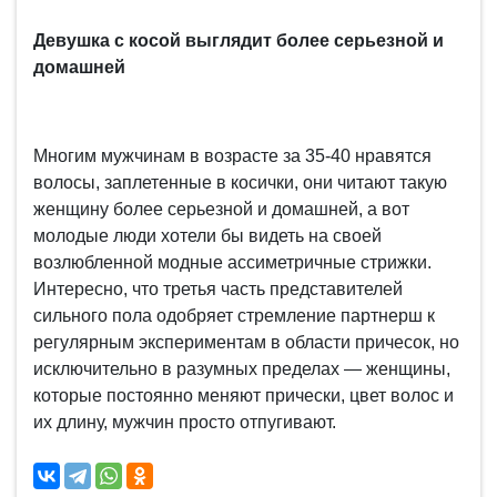
Девушка с косой выглядит более серьезной и
домашней
Многим мужчинам в возрасте за 35-40 нравятся
волосы, заплетенные в косички, они читают такую
женщину более серьезной и домашней, а вот
молодые люди хотели бы видеть на своей
возлюбленной модные ассиметричные стрижки.
Интересно, что третья часть представителей
сильного пола одобряет стремление партнерш к
регулярным экспериментам в области причесок, но
исключительно в разумных пределах — женщины,
которые постоянно меняют прически, цвет волос и
их длину, мужчин просто отпугивают.