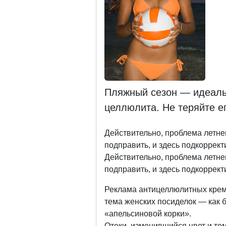
Пляжный сезон — идеаль
целлюлита. Не теряйте ег
Действительно, проблема летне
подправить, и здесь подкоррек
Действительно, проблема летне
подправить, и здесь подкоррек
Реклама антицеллюлитных крем
тема женских посиделок — как 
«апельсиновой корки».
Отеки, изменившийся цвет и те