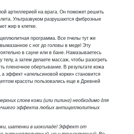
лой артиллерией на врага. Он поможет решить
лита. Ультразвуком разрушаются фиброзные
ют жир в клетке.
целлюлитная программа. Все пчелы тут же
 вымазанное с ног до головы в меде! Эту
оятельно в сауне или в бане. Намазываетесь
у телу, а затем делаете массаж, чтобы разогреть
ать пленочное обертывание. В результате кожа
, а эффект «апельсиновой корки» становится
ецептом красоты пользовались еще в Древней
ерхних слоев кожи (или пилинг) необходимо для
 лучшего эффекта любых антицеллюлитных
тки, шатенки в шоколаде! Эффект от
ко антицеллюлитный, но и тонизирующий. Во