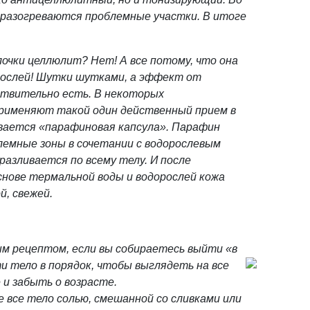
 разогреваются проблемные участки. В итоге
лочки целлюлит? Нет! А все потому, что она
рослей! Шутки шутками, а эффект от
ствительно есть. В некоторых
применяют такой один действенный прием в
вается «парафиновая капсула». Парафин
лемные зоны в сочетании с водорослевым
азливается по всему телу. И после
нове термальной воды и водорослей кожа
й, свежей.
м рецептом, если вы собираетесь выйти «в
ти тело
в порядок, чтобы выглядеть на все
и забыть о возрасте.
 все тело солью, смешанной со сливками или