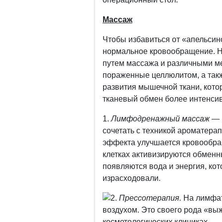
Массаж
Чтобы избавиться от «апельсин
нормальное кровообращение. Н
путем массажа и различными м
пораженные целлюлитом, а такж
развития мышечной ткани, кото
тканевый обмен более интенси
1.
Лимфодренажный массаж
— 
сочетать с техникой ароматера
эффекта улучшается кровообращ
клетках активизируются обмен
появляются вода и энергия, кот
израсходовали.
2.
Прессотерапия.
На лимфат
воздухом. Это своего рода «вы
косметологических клиниках.