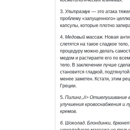
3.
Ультразвук
— это атака тяже
проблему «запущенного» целлю
капсулы, которые плотно запира
4.
Медовый массаж.
Новая анти
слетятся на такое сладкое тело,
процедуру можно делать самост
медом и растираете его по всем
тело. В заключении лучше сдел
становится гладкой, подтянутой
менее заметен. Кстати, этим р
Греции.
5.
Пилинг.,/i> Отшелушивание в
улучшения кровоснабжения и
кремов.
6.
Шоколад.
Блондинки, брюне
шоколадного массажа не толь