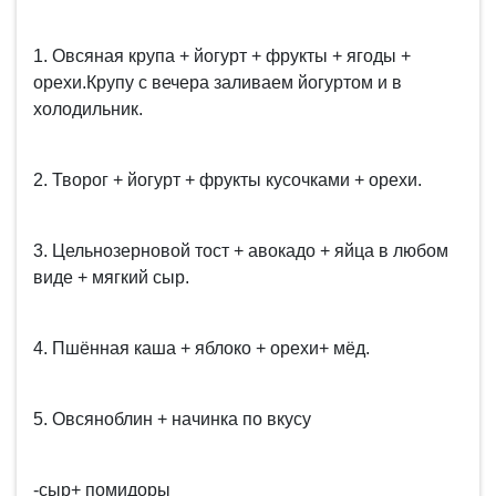
1. Овсяная крупа + йогурт + фрукты + ягоды +
орехи.Крупу с вечера заливаем йогуртом и в
холодильник.
2. Творог + йогурт + фрукты кусочками + орехи.
3. Цельнозерновой тост + авокадо + яйца в любом
виде + мягкий сыр.
4. Пшённая каша + яблоко + орехи+ мёд.
5. Овсяноблин + начинка по вкусу
-сыр+ помидоры