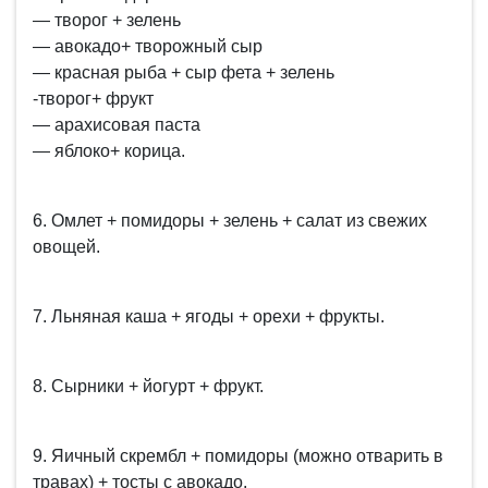
— творог + зелень
— авокадо+ творожный сыр
— красная рыба + сыр фета + зелень
-творог+ фрукт
— арахисовая паста
— яблоко+ корица.
6. Омлет + помидоры + зелень + салат из свежих
овощей.
7. Льняная каша + ягоды + орехи + фрукты.
8. Сырники + йогурт + фрукт.
9. Яичный скрембл + помидоры (можно отварить в
травах) + тосты с авокадо.