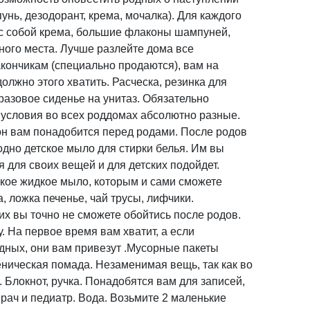
унь, дезодорант, крема, мочалка). Для каждого
 с собой крема, большие флаконы шампуней,
ного места. Лучше разлейте дома все
кончикам (специально продаются), вам на
лжно этого хватить. Расческа, резинка для
разовое сиденье на унитаз. Обязательно
е условия во всех роддомах абсолютно разные.
н вам понадобится перед родами. После родов
одно детское мыло для стирки белья. Им вы
 для своих вещей и для детских подойдет.
кое жидкое мыло, которым и сами сможете
, ложка печенье, чай трусы, лифчики.
их вы точно не сможете обойтись после родов.
у. На первое время вам хватит, а если
дных, они вам привезут .Мусорные пакеты
еническая помада. Незаменимая вещь, так как во
 Блокнот, ручка. Понадобятся вам для записей,
рач и педиатр. Вода. Возьмите 2 маленькие