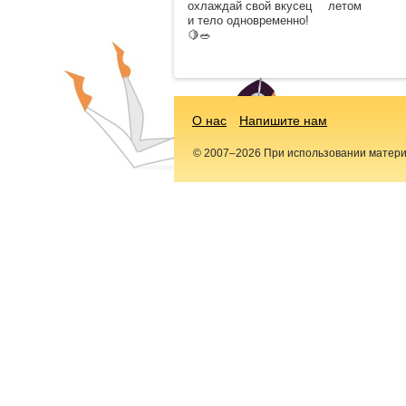
охлаждай свой вкусец
летом
и тело одновременно!
🍋🥗
О нас
Напишите нам
© 2007–2026 При использовании материал