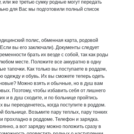
у, или же третью сумку родные могут передать
ьно для Вас мы подготовили полный список
едицинский полис, обменная карта, родовой
 Если вы его заключали). Документы следует
ременности брать их везде с собой, так как роды
 любом месте. Положите все аккуратно в одну
ые тапочки. Как только вы поступаете в роддом,
ю одежду и обувь. Их вы сможете теперь одеть
иновые? Можно взять и обычные, но в душ вам
овых. Поэтому, чтобы избавить себя от лишнего
них и в душ сходите, и по больнице пройтись
х вы переоденетесь, когда поступите в роддом.
й больнице. Возьмите пару теплых, пару тонких
 ли прохладно в роддоме. Телефон и зарядка.
оянно, а вот зарядку можно положить сразу в
возможность оповестить родных о наступлении