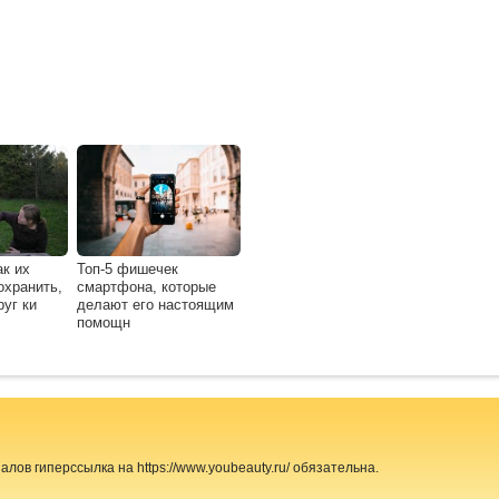
ак их
Топ-5 фишечек
охранить,
смартфона, которые
руг ки
делают его настоящим
помощн
ов гиперссылка на https://www.youbeauty.ru/ обязательна.