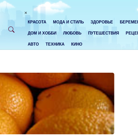
×
КРАСОТА
МОДА И СТИЛЬ
ЗДОРОВЬЕ
БЕРЕМЕ
ДОМ И ХОББИ
ЛЮБОВЬ
ПУТЕШЕСТВИЯ
РЕЦЕ
АВТО
ТЕХНИКА
КИНО