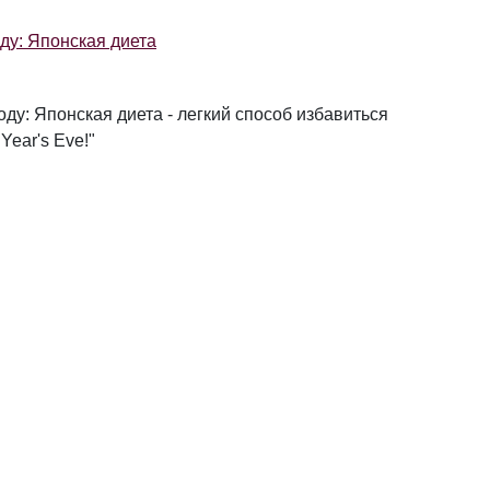
оду: Японская диета
оду: Японская диета - легкий способ избавиться
ear's Eve!"