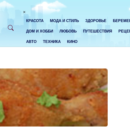
×
КРАСОТА
МОДА И СТИЛЬ
ЗДОРОВЬЕ
БЕРЕМЕ
ДОМ И ХОББИ
ЛЮБОВЬ
ПУТЕШЕСТВИЯ
РЕЦЕ
АВТО
ТЕХНИКА
КИНО