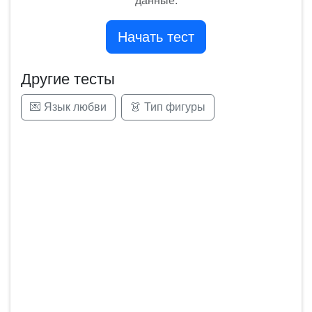
данные.
Начать тест
Другие тесты
💌 Язык любви
👗 Тип фигуры