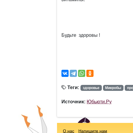
Будьте здоровы !
Теги:
здоровье
Микробы
пр
Источник:
Юбьюти.Ру
О нас
Напишите нам