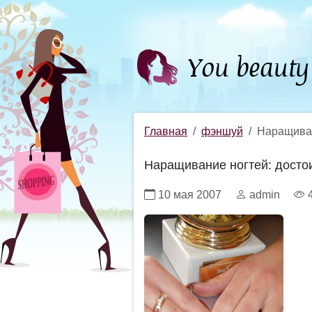
Главная
фэншуй
Наращиван
Наращивание ногтей: достои
10 мая 2007
admin