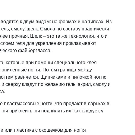
водятся к двум видам: на формах и на типсах. Из
гель, смолу, шелк. Смола по составу практически
олее прочная. Шелк – это та же технология, что и
и слоем геля для укрепления прокладывают
ического файбергласса.
ка, которые при помощи специального клея
 опиленные ногти. Потом граница между
огтем равняется. Щипчиками и пилочкой ногтю
и сверху кладут по желанию гель, акрил, смолу и
са.
е пластмассовые ногти, что продают в ларьках в
 ни приклеить, ни подпилить их, как следует, у
и или пластика с окошечком для ногтя