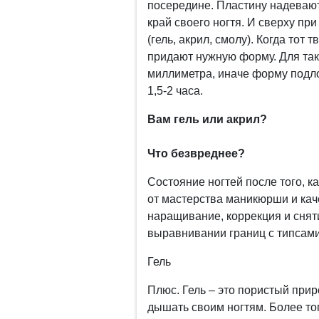
посередине. Пластину надевают
край своего ногтя. И сверху п
(гель, акрил, смолу). Когда тот 
придают нужную форму. Для так
миллиметра, иначе форму подло
1,5-2 часа.
Вам гель или акрил?
Что безвреднее?
Состояние ногтей после того, к
от мастерства маникюрши и каче
наращивание, коррекция и снят
выравнивании границ с типсами
Гель
Плюс. Гель – это пористый прир
дышать своим ногтям. Более тог