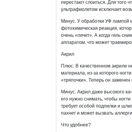
перестают слоиться. Для того ч
ультрафиолетом исключает возм
Минус. У обработки УФ лампой е
фотохимическая реакция, котор
очень «печет». А когда гель сни
аппаратом, что может травмиров
Акрил
Плюс. В качественном акриле не
материала, из-за которого ног
«тряпочки». Теперь он заменен
Минус. Акрил даже высокого кач
его нужно снимать, чтобы ногт
требует особой подпилки и шлиф
пахнет и может вызвать аллерг
Что удобнее?