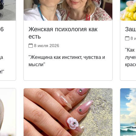
26
Женская психология как
Защ
есть
8 
8 июля 2026
"Как
да
"Женщина как инстинкт, чувства и
луче
мысли"
крас
!"