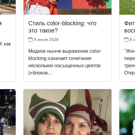
м
Стиль сolor-blocking: что
Фит
это такое?
вос
9 июля 2026
8 
: как
Модное нынче выражение color-
"Жен
blocking означает сочетание
пере
нескольких насыщенных цветов
трен
(«блоков...
Откр