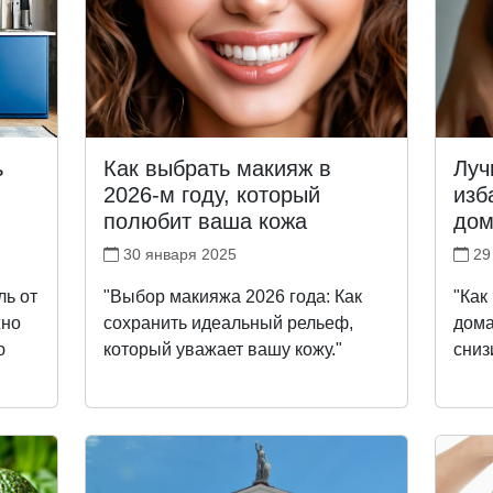
ь
Как выбрать макияж в
Луч
2026-м году, который
изб
полюбит ваша кожа
дом
30 января 2025
29
ль от
"Выбор макияжа 2026 года: Как
"Как
жно
сохранить идеальный рельеф,
дома
ю
который уважает вашу кожу."
сниз