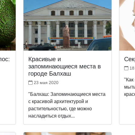
лос:
Красивые и
Сек
запоминающиеся места в
18
городе Балхаш
"Как
23 мая 2020
мыть
"Балхаш: Запоминающиеся места
крас
с красивой архитектурой и
растительностью, где можно
насладиться отдых...